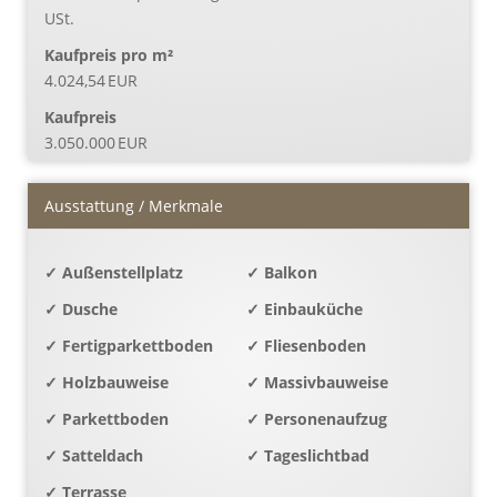
USt.
Kaufpreis pro m²
4.024,54 EUR
Kaufpreis
3.050.000 EUR
Ausstattung / Merkmale
✓ Außenstellplatz
✓ Balkon
✓ Dusche
✓ Einbauküche
✓ Fertigparkettboden
✓ Fliesenboden
✓ Holzbauweise
✓ Massivbauweise
✓ Parkettboden
✓ Personenaufzug
✓ Satteldach
✓ Tageslichtbad
✓ Terrasse