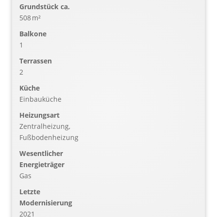
Grund­stück ca.
508 m²
Balkone
1
Terrassen
2
Küche
Einbauküche
Heizungsart
Zentralheizung,
Fußbodenheizung
Wesentlicher
Energieträger
Gas
Letzte
Modernisierung
2021