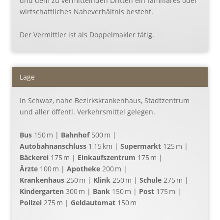
und dem zu vermittelnden Dritten ein familiäres oder
wirtschaftliches Naheverhältnis besteht.
Der Vermittler ist als Doppelmakler tätig.
Lage
In Schwaz, nahe Bezirkskrankenhaus, Stadtzentrum
und aller öffentl. Verkehrsmittel gelegen.
Bus
150 m |
Bahnhof
500 m |
Autobahnanschluss
1,15 km |
Supermarkt
125 m |
Bäckerei
175 m |
Einkaufszentrum
175 m |
Ärzte
100 m |
Apotheke
200 m |
Krankenhaus
250 m |
Klink
250 m |
Schule
275 m |
Kindergarten
300 m |
Bank
150 m |
Post
175 m |
Polizei
275 m |
Geldautomat
150 m