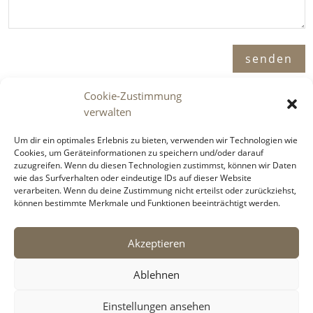
Alternative:
senden
Cookie-Zustimmung
verwalten
Adresse

Um dir ein optimales Erlebnis zu bieten, verwenden wir Technologien wie
Cookies, um Geräteinformationen zu speichern und/oder darauf
Immosence GmbH
zuzugreifen. Wenn du diesen Technologien zustimmst, können wir Daten
Spornbergerstraße 1 / 11
wie das Surfverhalten oder eindeutige IDs auf dieser Website
6130 Schwaz
verarbeiten. Wenn du deine Zustimmung nicht erteilst oder zurückziehst,
können bestimmte Merkmale und Funktionen beeinträchtigt werden.
Telefon

Akzeptieren
+43 5242 6996 900
Ablehnen
E-Mail

Einstellungen ansehen
office@immosence.at