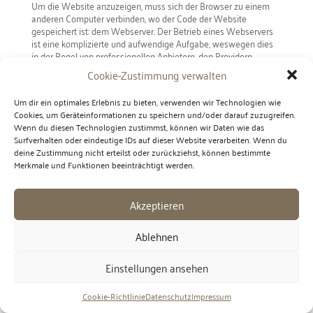
Um die Website anzuzeigen, muss sich der Browser zu einem
anderen Computer verbinden, wo der Code der Website
gespeichert ist: dem Webserver. Der Betrieb eines Webservers
ist eine komplizierte und aufwendige Aufgabe, weswegen dies
in der Regel von professionellen Anbietern, den Providern,
übernommen wird. Diese bieten Webhosting an und sorgen
Cookie-Zustimmung verwalten
damit für eine verlässliche und fehlerfreie Speicherung der
Daten von Websites. Eine ganze Menge Fachbegriffe, aber bitte
Um dir ein optimales Erlebnis zu bieten, verwenden wir Technologien wie
bleiben Sie dran, es wird noch besser!
Cookies, um Geräteinformationen zu speichern und/oder darauf zuzugreifen.
Bei der Verbindungsaufnahme des Browsers auf Ihrem
Wenn du diesen Technologien zustimmst, können wir Daten wie das
Computer (Desktop, Laptop, Tablet oder Smartphone) und
Surfverhalten oder eindeutige IDs auf dieser Website verarbeiten. Wenn du
während der Datenübertragung zu und vom Webserver kann es
deine Zustimmung nicht erteilst oder zurückziehst, können bestimmte
zu einer Verarbeitung personenbezogener Daten kommen.
Merkmale und Funktionen beeinträchtigt werden.
Einerseits speichert Ihr Computer Daten, andererseits muss auch
der Webserver Daten eine Zeit lang speichern, um einen
ordentlichen Betrieb zu gewährleisten.
Akzeptieren
Ein Bild sagt mehr als tausend Worte, daher zeigt folgende
Ablehnen
Grafik zur Veranschaulichung das Zusammenspiel zwischen
Browser, dem Internet und dem Hosting-Provider.
Einstellungen ansehen
Cookie-Richtlinie
Datenschutz
Impressum