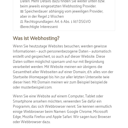
Daten. Mehr Details dazu finden Sie weiter unten bzw.
beim jeweils eingesetzten Webhosting Provider.
📅 Speicherdauer: abhängig vom jeweiligen Provider,
aber in der Regel 2 Wochen
⚖️ Rechtsgrundlagen: Art. 6 Abs. 1 lit.f DSGVO
(Berechtigte Interessen)
Was ist Webhosting?
Wenn Sie heutzutage Websites besuchen, werden gewisse
Informationen – auch personenbezogene Daten – automatisch
erstellt und gespeichert, so auch auf dieser Website. Diese
Daten sollten möglichst sparsam und nur mit Begründung
verarbeitet werden. Mit Website meinen wir übrigens die
Gesamtheit aller Webseiten auf einer Domain, d.h. alles von der
Startseite (Homepage) bis hin zur aller letzten Unterseite (wie
dieser hier). Mit Domain meinen wir zum Beispiel beispiel.de
oder musterbeispiel.com.
Wenn Sie eine Website auf einem Computer, Tablet oder
Smartphone ansehen möchten, verwenden Sie dafür ein
Programm, das sich Webbrowser nennt. Sie kennen vermutlich
einige Webbrowser beim Namen: Google Chrome, Microsoft
Edge, Mozilla Firefox und Apple Safari. Wir sagen kurz Browser
oder Webbrowser dazu.