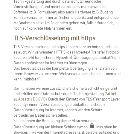
Technikgestaltung und durch datenschutzfreundliche
Voreinstellungen” und meint damit, dass man sowohl bei
Software (z. B. Formularen) also auch Hardware (z. B. Zugang
zum Serverraum) immer an Sicherheit denkt und entsprechende
Maßnahmen setzt. Im Folgenden gehen wir, falls erforderlich,
noch auf konkrete Maßnahmen ein.
TLS-Verschlüsselung mit https
TLS, Verschlüsselung und https klingen sehr technisch und sind
es auch. Wir verwenden HTTPS (das Hypertext Transfer Protocol
Secure steht für „sicheres Hypertext-Übertragungsprotokoll“), um
Daten abhörsicher im Internet zu übertragen.
Das bedeutet, dass die komplette Übertragung aller Daten von
Ihrem Browser zu unserem Webserver abgesichert ist – niemand
kann “mithören”.
Damit haben wir eine zusätzliche Sicherheitsschicht eingeführt
und erfüllen den Datenschutz durch Technikgestaltung (
Artikel
25 Absatz 1 DSGVO
). Durch den Einsatz von TLS (Transport Layer
Security), einem Verschlüsselungsprotokoll zur sicheren
Datenübertragung im Internet, können wir den Schutz
vertraulicher Daten sicherstellen.
Sie erkennen die Benutzung dieser Absicherung der
Datenübertragung am kleinen Schlosssymbol
links oben im
Browser, links von der Internetadresse (z. B. beispielseite.de) und