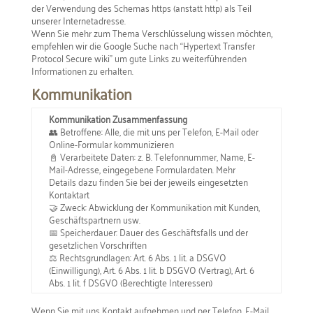
der Verwendung des Schemas https (anstatt http) als Teil
unserer Internetadresse.
Wenn Sie mehr zum Thema Verschlüsselung wissen möchten,
empfehlen wir die Google Suche nach “Hypertext Transfer
Protocol Secure wiki” um gute Links zu weiterführenden
Informationen zu erhalten.
Kommunikation
Kommunikation Zusammenfassung
👥 Betroffene: Alle, die mit uns per Telefon, E-Mail oder
Online-Formular kommunizieren
📓 Verarbeitete Daten: z. B. Telefonnummer, Name, E-
Mail-Adresse, eingegebene Formulardaten. Mehr
Details dazu finden Sie bei der jeweils eingesetzten
Kontaktart
🤝 Zweck: Abwicklung der Kommunikation mit Kunden,
Geschäftspartnern usw.
📅 Speicherdauer: Dauer des Geschäftsfalls und der
gesetzlichen Vorschriften
⚖️ Rechtsgrundlagen: Art. 6 Abs. 1 lit. a DSGVO
(Einwilligung), Art. 6 Abs. 1 lit. b DSGVO (Vertrag), Art. 6
Abs. 1 lit. f DSGVO (Berechtigte Interessen)
Wenn Sie mit uns Kontakt aufnehmen und per Telefon, E-Mail