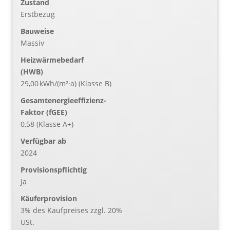
Zustand
Erstbezug
Bauweise
Massiv
Heizwärmebedarf
(HWB)
29,00 kWh/(m²·a) (Klasse B)
Gesamtenergieeffizienz-
Faktor (fGEE)
0,58 (Klasse A+)
Verfügbar ab
2024
Provisionspflichtig
Ja
Käufer­provision
3% des Kaufpreises zzgl. 20%
USt.