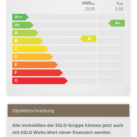
HWB
f
SK
GEE
29,00
0,58
A++
A+
A+
A
B
B
C
D
E
F
G
Objekt­beschreibung
Alle Immobilien der EGLO-Gruppe können jetzt auch
mit EGLO Wohn.Wert clever finanziert werden.