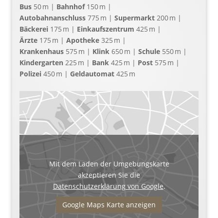
Bus
50 m |
Bahnhof
150 m |
Autobahnanschluss
775 m |
Supermarkt
200 m |
Bäckerei
175 m |
Einkaufszentrum
425 m |
Ärzte
175 m |
Apotheke
325 m |
Krankenhaus
575 m |
Klink
650 m |
Schule
550 m |
Kindergarten
225 m |
Bank
425 m |
Post
575 m |
Polizei
450 m |
Geldautomat
425 m
Mit dem Laden der Umgebungskarte
akzeptieren Sie die
Datenschutzerklärung von Google
.
Google Maps Karte anzeigen