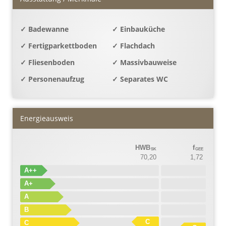
✓ Badewanne
✓ Einbauküche
✓ Fertigparkettboden
✓ Flachdach
✓ Fliesenboden
✓ Massivbauweise
✓ Personenaufzug
✓ Separates WC
Energieausweis
HWB
f
SK
GEE
70,20
1,72
A++
A+
A
B
C
C