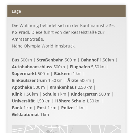
Lage
Die Wohnung befindet sich in der Kaufmannstraße,
KG Pradl. Diese führt von der Resselstraße zur
Amraser Straße.
Nähe Olympia World Innsbruck.
Bus
500 m |
Straßenbahn
500 m |
Bahnhof
1,50 km |
Autobahnanschluss
500 m |
Flughafen
5,50 km |
Supermarkt
500 m |
Bäckerei
1 km |
Einkaufszentrum
1,50 km |
Ärzte
500 m |
Apotheke
500 m |
Krankenhaus
2,50 km |
Klink
1,50 km |
Schule
1 km |
Kindergarten
500 m |
Universität
1,50 km |
Höhere Schule
1,50 km |
Bank
1 km |
Post
1 km |
Polizei
1 km |
Geldautomat
1 km