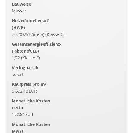
Bauweise
Massiv
Heizwärmebedarf
(HWB)
70,20 kWh/(m²·a) (Klasse C)
Gesamtenergieeffizienz-
Faktor (fGEE)
1,72 (Klasse C)
Verfügbar ab
sofort
Kaufpreis pro m²
5.632,13 EUR
Monatliche Kosten
netto
192,64 EUR
Monatliche Kosten
MwSt.