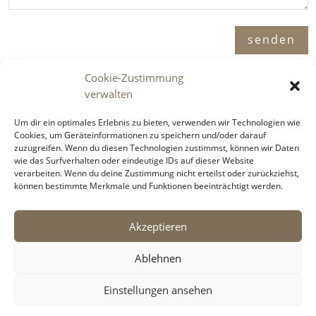
Alternative:
senden
Cookie-Zustimmung
verwalten
Adresse

Um dir ein optimales Erlebnis zu bieten, verwenden wir Technologien wie
Cookies, um Geräteinformationen zu speichern und/oder darauf
Immosence GmbH
zuzugreifen. Wenn du diesen Technologien zustimmst, können wir Daten
Spornbergerstraße 1 / 11
wie das Surfverhalten oder eindeutige IDs auf dieser Website
6130 Schwaz
verarbeiten. Wenn du deine Zustimmung nicht erteilst oder zurückziehst,
können bestimmte Merkmale und Funktionen beeinträchtigt werden.
Telefon

Akzeptieren
+43 5242 6996 900
Ablehnen
E-Mail

Einstellungen ansehen
office@immosence.at