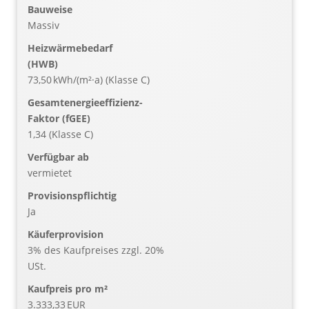
Bauweise
Massiv
Heizwärmebedarf
(HWB)
73,50 kWh/(m²·a) (Klasse C)
Gesamtenergieeffizienz-
Faktor (fGEE)
1,34 (Klasse C)
Verfügbar ab
vermietet
Provisionspflichtig
Ja
Käufer­provision
3% des Kaufpreises zzgl. 20%
USt.
Kaufpreis pro m²
3.333,33 EUR