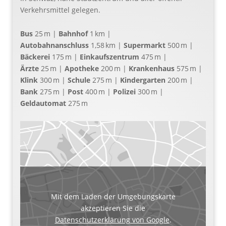
Verkehrsmittel gelegen.
Bus
25 m |
Bahnhof
1 km |
Autobahnanschluss
1,58 km |
Supermarkt
500 m |
Bäckerei
175 m |
Einkaufszentrum
475 m |
Ärzte
25 m |
Apotheke
200 m |
Krankenhaus
575 m |
Klink
300 m |
Schule
275 m |
Kindergarten
200 m |
Bank
275 m |
Post
400 m |
Polizei
300 m |
Geldautomat
275 m
Mit dem Laden der Umgebungskarte
akzeptieren Sie die
Datenschutzerklärung von Google
.