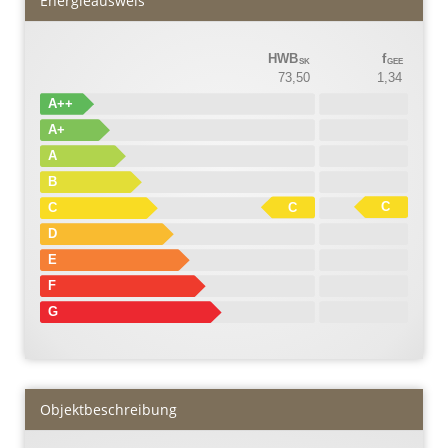
Energieausweis
HWB
f
SK
GEE
73,50
1,34
A++
A+
A
B
C
C
C
D
E
F
G
Objekt­beschreibung