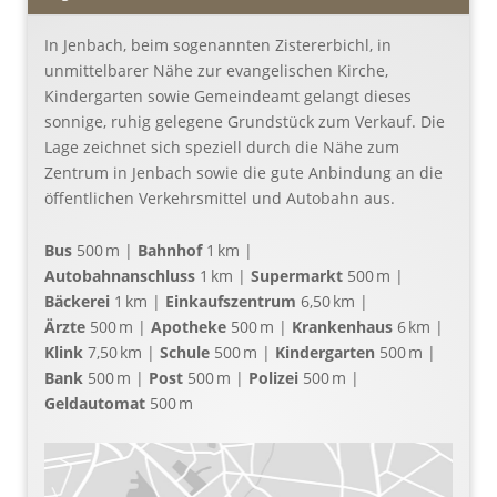
In Jenbach, beim sogenannten Zistererbichl, in
unmittelbarer Nähe zur evangelischen Kirche,
Kindergarten sowie Gemeindeamt gelangt dieses
sonnige, ruhig gelegene Grundstück zum Verkauf. Die
Lage zeichnet sich speziell durch die Nähe zum
Zentrum in Jenbach sowie die gute Anbindung an die
öffentlichen Verkehrsmittel und Autobahn aus.
Bus
500 m |
Bahnhof
1 km |
Autobahnanschluss
1 km |
Supermarkt
500 m |
Bäckerei
1 km |
Einkaufszentrum
6,50 km |
Ärzte
500 m |
Apotheke
500 m |
Krankenhaus
6 km |
Klink
7,50 km |
Schule
500 m |
Kindergarten
500 m |
Bank
500 m |
Post
500 m |
Polizei
500 m |
Geldautomat
500 m