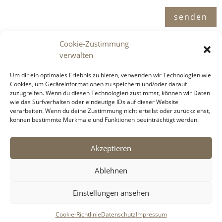
Alternative:
senden
Cookie-Zustimmung
verwalten
Adresse

Um dir ein optimales Erlebnis zu bieten, verwenden wir Technologien wie
Immosence GmbH
Cookies, um Geräteinformationen zu speichern und/oder darauf
zuzugreifen. Wenn du diesen Technologien zustimmst, können wir Daten
Spornbergerstraße 1 / 11
wie das Surfverhalten oder eindeutige IDs auf dieser Website
6130 Schwaz
verarbeiten. Wenn du deine Zustimmung nicht erteilst oder zurückziehst,
können bestimmte Merkmale und Funktionen beeinträchtigt werden.
Telefon

Akzeptieren
+43 5242 6996 900
Ablehnen
E-Mail

Einstellungen ansehen
office@immosence.at
Cookie-Richtlinie
Datenschutz
Impressum