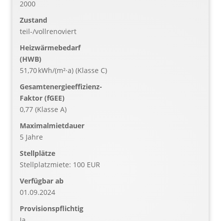
2000
Zustand
teil-/vollrenoviert
Heizwärmebedarf
(HWB)
51,70 kWh/(m²·a) (Klasse C)
Gesamtenergieeffizienz-
Faktor (fGEE)
0,77 (Klasse A)
Maximalmietdauer
5 Jahre
Stellplätze
Stellplatzmiete: 100 EUR
Verfügbar ab
01.09.2024
Provisionspflichtig
Ja