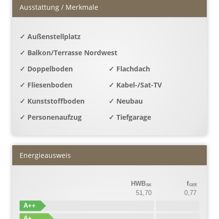
Ausstattung / Merkmale
✓ Außenstellplatz
✓ Balkon/Terrasse Nordwest
✓ Doppelboden
✓ Flachdach
✓ Fliesenboden
✓ Kabel-/Sat-TV
✓ Kunststoffboden
✓ Neubau
✓ Personenaufzug
✓ Tiefgarage
Energieausweis
HWB
f
SK
GEE
51,70
0,77
A++
A+