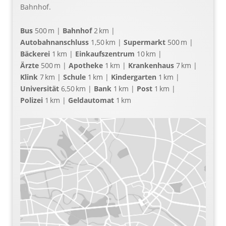
Bahnhof.
Bus
500 m |
Bahnhof
2 km |
Autobahnanschluss
1,50 km |
Supermarkt
500 m |
Bäckerei
1 km |
Einkaufszentrum
10 km |
Ärzte
500 m |
Apotheke
1 km |
Krankenhaus
7 km |
Klink
7 km |
Schule
1 km |
Kindergarten
1 km |
Universität
6,50 km |
Bank
1 km |
Post
1 km |
Polizei
1 km |
Geldautomat
1 km