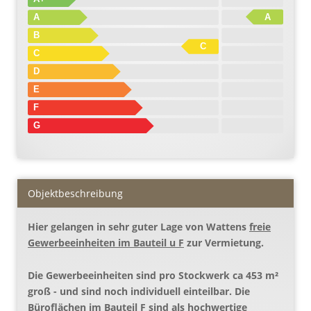
A
A
B
C
C
D
E
F
G
Objekt­beschreibung
Hier gelangen in sehr guter Lage von Wattens
freie
Gewerbeeinheiten im Bauteil u F
zur Vermietung.
Die Gewerbeeinheiten sind pro Stockwerk ca 453 m²
groß - und sind noch individuell einteilbar. Die
Büroflächen im Bauteil F sind als hochwertige