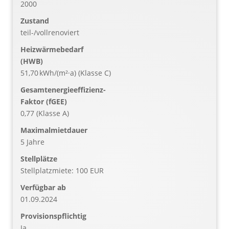
2000
Zustand
teil-/vollrenoviert
Heizwärmebedarf
(HWB)
51,70 kWh/(m²·a) (Klasse C)
Gesamtenergieeffizienz-
Faktor (fGEE)
0,77 (Klasse A)
Maximalmietdauer
5 Jahre
Stellplätze
Stellplatzmiete: 100 EUR
Verfügbar ab
01.09.2024
Provisionspflichtig
Ja