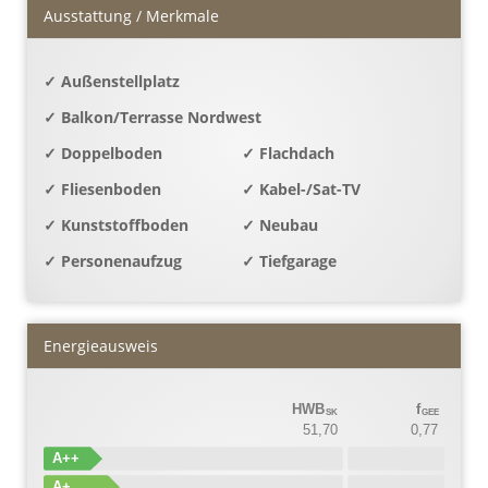
Ausstattung / Merkmale
✓ Außenstellplatz
✓ Balkon/Terrasse Nordwest
✓ Doppelboden
✓ Flachdach
✓ Fliesenboden
✓ Kabel-/Sat-TV
✓ Kunststoffboden
✓ Neubau
✓ Personenaufzug
✓ Tiefgarage
Energieausweis
HWB
f
SK
GEE
51,70
0,77
A++
A+