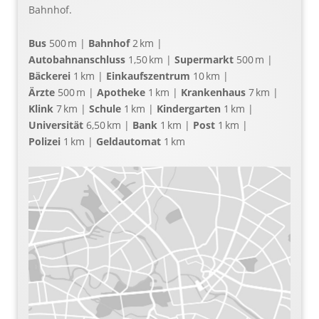
Bahnhof.
Bus
500 m |
Bahnhof
2 km |
Autobahnanschluss
1,50 km |
Supermarkt
500 m |
Bäckerei
1 km |
Einkaufszentrum
10 km |
Ärzte
500 m |
Apotheke
1 km |
Krankenhaus
7 km |
Klink
7 km |
Schule
1 km |
Kindergarten
1 km |
Universität
6,50 km |
Bank
1 km |
Post
1 km |
Polizei
1 km |
Geldautomat
1 km