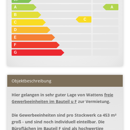
A
A
B
C
C
D
E
F
G
Objekt­beschreibung
Hier gelangen in sehr guter Lage von Wattens
freie
Gewerbeeinheiten im Bauteil u F
zur Vermietung.
Die Gewerbeeinheiten sind pro Stockwerk ca 453 m²
groß - und sind noch individuell einteilbar. Die
Büroflächen im Bauteil F sind als hochwertige