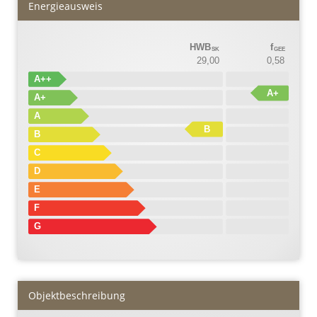
Energieausweis
HWB
f
SK
GEE
29,00
0,58
A++
A+
A+
A
B
B
C
D
E
F
G
Objekt­beschreibung