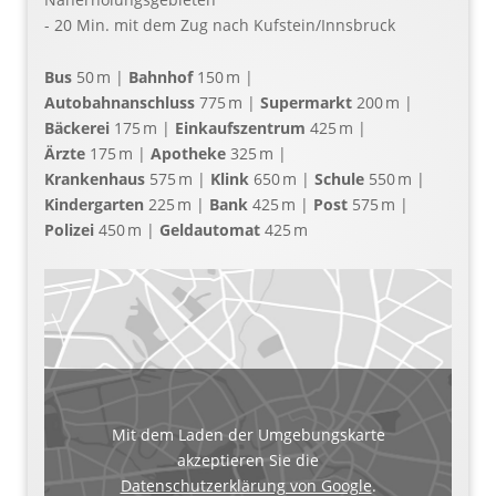
- 20 Min. mit dem Zug nach Kufstein/Innsbruck
Bus
50 m |
Bahnhof
150 m |
Autobahnanschluss
775 m |
Supermarkt
200 m |
Bäckerei
175 m |
Einkaufszentrum
425 m |
Ärzte
175 m |
Apotheke
325 m |
Krankenhaus
575 m |
Klink
650 m |
Schule
550 m |
Kindergarten
225 m |
Bank
425 m |
Post
575 m |
Polizei
450 m |
Geldautomat
425 m
Mit dem Laden der Umgebungskarte
akzeptieren Sie die
Datenschutzerklärung von Google
.