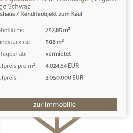
ge Schwaz
nshaus / Renditeobjekt zum Kauf
hnfläche:
757,85 m²
nd­stück ca.:
508 m²
fügbar ab:
vermietet
fpreis pro m²:
4.024,54 EUR
fpreis:
3.050.000 EUR
zur Immobilie