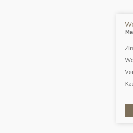
Wo
Ma
Zi
Wo
Ver
Kau