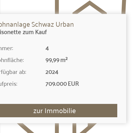
hnanlage Schwaz Urban
isonette zum Kauf
mmer:
4
hnfläche:
99,99 m²
fügbar ab:
2024
fpreis:
709.000 EUR
zur Immobilie