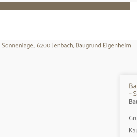
Ba
– 
Ba
Gru
Kau