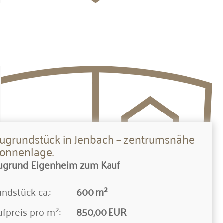
ugrundstück in Jenbach – zentrumsnähe
Sonnenlage.
ugrund Eigenheim zum Kauf
nd­stück ca.:
600 m²
fpreis pro m²:
850,00 EUR