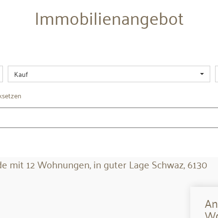
Immobilien­angebot
Kauf
ksetzen
An
Wo