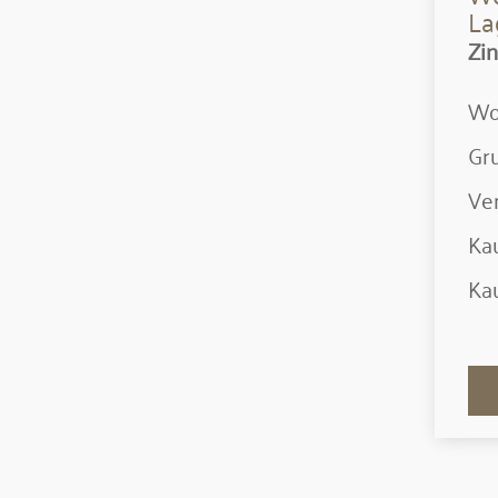
La
Zi
Wo
Gru
Ver
Kau
Kau