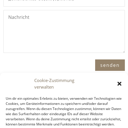
Alternative:
senden
Cookie-Zustimmung
verwalten
Adresse

Um dir ein optimales Erlebnis zu bieten, verwenden wir Technologien wie
Cookies, um Geräteinformationen zu speichern und/oder darauf
Immosence GmbH
zuzugreifen. Wenn du diesen Technologien zustimmst, können wir Daten
Spornbergerstraße 1 / 11
wie das Surfverhalten oder eindeutige IDs auf dieser Website
6130 Schwaz
verarbeiten. Wenn du deine Zustimmung nicht erteilst oder zurückziehst,
können bestimmte Merkmale und Funktionen beeinträchtigt werden.