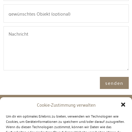
Alternative:
senden
Cookie-Zustimmung verwalten
Adresse

Um dir ein optimales Erlebnis zu bieten, verwenden wir Technologien wie
Cookies, um Geräteinformationen zu speichern und/oder darauf zuzugreifen.
Immosence GmbH
Wenn du diesen Technologien zustimmst, können wir Daten wie das
Spornbergerstraße 1 / 11
Surfverhalten oder eindeutige IDs auf dieser Website verarbeiten. Wenn du