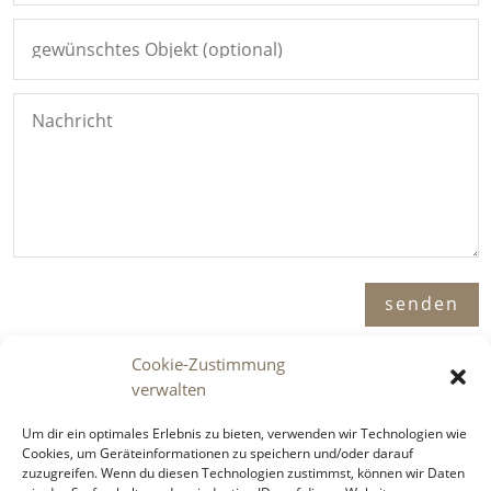
Alternative:
senden
Cookie-Zustimmung
verwalten
Adresse

Um dir ein optimales Erlebnis zu bieten, verwenden wir Technologien wie
Immosence GmbH
Cookies, um Geräteinformationen zu speichern und/oder darauf
zuzugreifen. Wenn du diesen Technologien zustimmst, können wir Daten
Spornbergerstraße 1 / 11