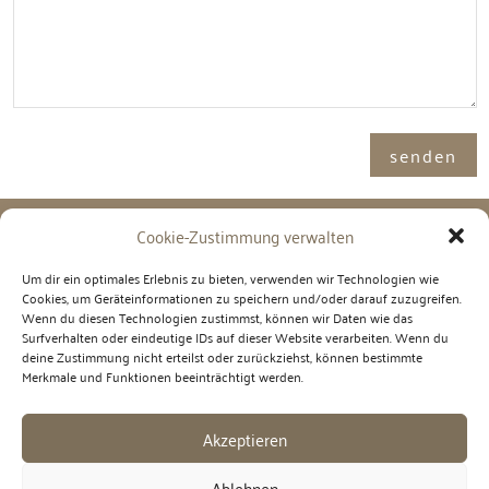
Alternative:
senden
Cookie-Zustimmung verwalten
Adresse

Um dir ein optimales Erlebnis zu bieten, verwenden wir Technologien wie
Cookies, um Geräteinformationen zu speichern und/oder darauf zuzugreifen.
Immosence GmbH
Wenn du diesen Technologien zustimmst, können wir Daten wie das
Spornbergerstraße 1 / 11
Surfverhalten oder eindeutige IDs auf dieser Website verarbeiten. Wenn du
6130 Schwaz
deine Zustimmung nicht erteilst oder zurückziehst, können bestimmte
Merkmale und Funktionen beeinträchtigt werden.
Telefon

Akzeptieren
+43 5242 6996 900
Ablehnen