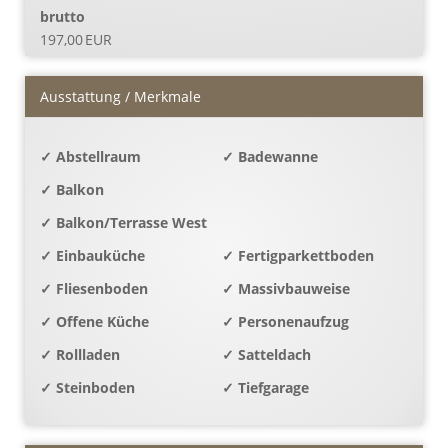
brutto
197,00 EUR
Ausstattung / Merkmale
✓ Abstellraum
✓ Badewanne
✓ Balkon
✓ Balkon/Terrasse West
✓ Einbauküche
✓ Fertigparkettboden
✓ Fliesenboden
✓ Massivbauweise
✓ Offene Küche
✓ Personenaufzug
✓ Rollladen
✓ Satteldach
✓ Steinboden
✓ Tiefgarage