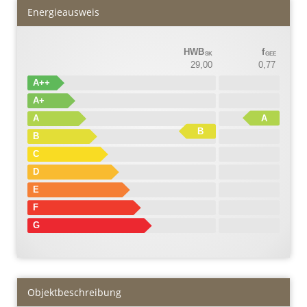
Energieausweis
HWB
f
SK
GEE
29,00
0,77
A++
A+
A
A
B
B
C
D
E
F
G
Objekt­beschreibung