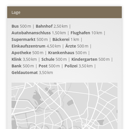
Lage
Bus
500 m |
Bahnhof
2,50 km |
Autobahnanschluss
1,50 km |
Flughafen
10 km |
Supermarkt
500 m |
Bäckerei
1 km |
Einkaufszentrum
4,50 km |
Ärzte
500 m |
Apotheke
500 m |
Krankenhaus
500 m |
Klink
3,50 km |
Schule
500 m |
Kindergarten
500 m |
Bank
500 m |
Post
500 m |
Polizei
3,50 km |
Geldautomat
3,50 km