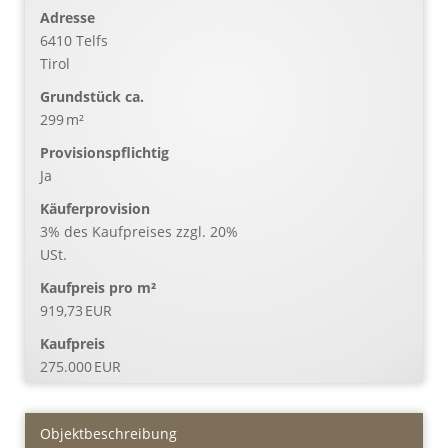
Adresse
6410 Telfs
Tirol
Grund­stück ca.
299 m²
Provisionspflichtig
Ja
Käufer­provision
3% des Kaufpreises zzgl. 20%
USt.
Kaufpreis pro m²
919,73 EUR
Kaufpreis
275.000 EUR
Objekt­beschreibung