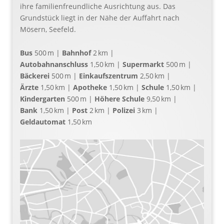
ihre familienfreundliche Ausrichtung aus. Das
Grundstück liegt in der Nähe der Auffahrt nach
Mösern, Seefeld.
Bus
500 m |
Bahnhof
2 km |
Autobahnanschluss
1,50 km |
Supermarkt
500 m |
Bäckerei
500 m |
Einkaufszentrum
2,50 km |
Ärzte
1,50 km |
Apotheke
1,50 km |
Schule
1,50 km |
Kindergarten
500 m |
Höhere Schule
9,50 km |
Bank
1,50 km |
Post
2 km |
Polizei
3 km |
Geldautomat
1,50 km