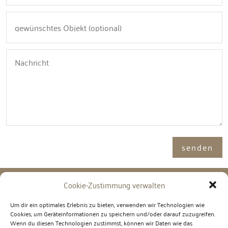
Alternative:
senden
Cookie-Zustimmung verwalten
Adresse

Um dir ein optimales Erlebnis zu bieten, verwenden wir Technologien wie
Cookies, um Geräteinformationen zu speichern und/oder darauf zuzugreifen.
Immosence GmbH
Wenn du diesen Technologien zustimmst, können wir Daten wie das
Spornbergerstraße 1 / 11