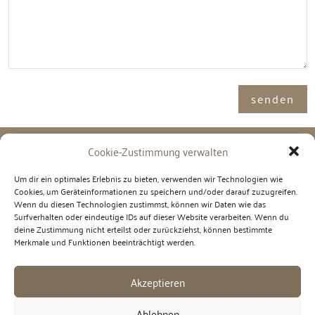
Alternative:
senden
Cookie-Zustimmung verwalten
Adresse

Um dir ein optimales Erlebnis zu bieten, verwenden wir Technologien wie
Cookies, um Geräteinformationen zu speichern und/oder darauf zuzugreifen.
Immosence GmbH
Wenn du diesen Technologien zustimmst, können wir Daten wie das
Spornbergerstraße 1 / 11
Surfverhalten oder eindeutige IDs auf dieser Website verarbeiten. Wenn du
6130 Schwaz
deine Zustimmung nicht erteilst oder zurückziehst, können bestimmte
Merkmale und Funktionen beeinträchtigt werden.
Telefon

Akzeptieren
+43 5242 6996 900
Ablehnen